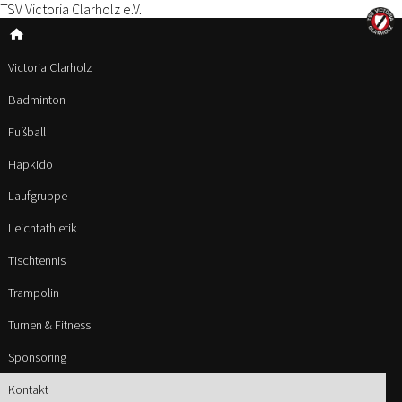
TSV Victoria Clarholz e.V.
home
Victoria Clarholz
Badminton
Fußball
Hapkido
Laufgruppe
Leichtathletik
Tischtennis
Trampolin
Turnen & Fitness
Sponsoring
Kontakt