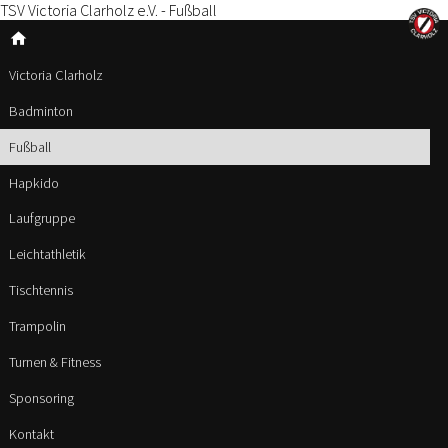
TSV Victoria Clarholz e.V. - Fußball
home
Victoria Clarholz
Badminton
Fußball
Hapkido
Laufgruppe
Leichtathletik
Tischtennis
Trampolin
Turnen & Fitness
Sponsoring
Kontakt