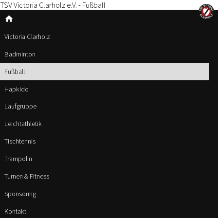
TSV Victoria Clarholz e.V. - Fußball
home
Victoria Clarholz
Badminton
Fußball
Hapkido
Laufgruppe
Leichtathletik
Tischtennis
Trampolin
Turnen & Fitness
Sponsoring
Kontakt