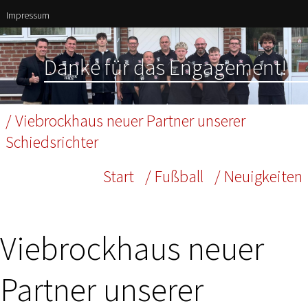
Impressum
Danke für das Engagement!
/ Viebrockhaus neuer Partner unserer
Schiedsrichter
Start
/ Fußball
/ Neuigkeiten
Viebrockhaus neuer
Partner unserer