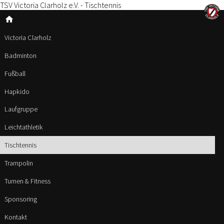
TSV Victoria Clarholz e.V. - Tischtennis
home
Victoria Clarholz
Badminton
Fußball
Hapkido
Laufgruppe
Leichtathletik
Tischtennis
Trampolin
Turnen & Fitness
Sponsoring
Kontakt